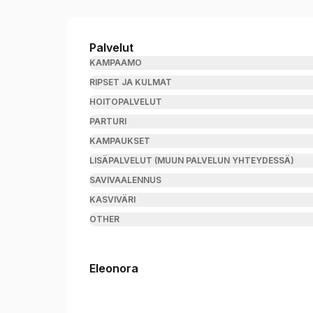
Hius/Hoitola Eleonora
Palvelut
KAMPAAMO
RIPSET JA KULMAT
HOITOPALVELUT
PARTURI
KAMPAUKSET
LISÄPALVELUT (MUUN PALVELUN YHTEYDESSÄ)
SAVIVAALENNUS
KASVIVÄRI
OTHER
Eleonora