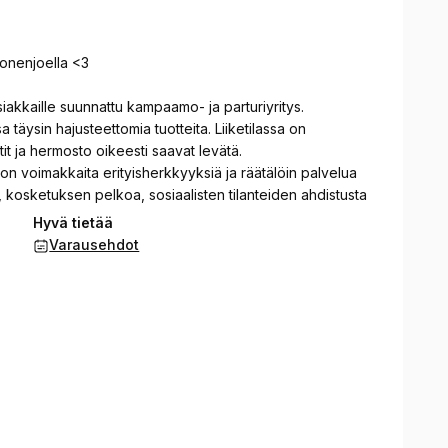
onenjoella <3
asiakkaille suunnattu kampaamo- ja parturiyritys.
täysin hajusteettomia tuotteita. Liiketilassa on
tit ja hermosto oikeesti saavat levätä.
n voimakkaita erityisherkkyyksiä ja räätälöin palvelua
, kosketuksen pelkoa, sosiaalisten tilanteiden ahdistusta
Hyvä tietää
rentouttavan ja luontevan kampaamo kokemuksen olit
Varausehdot