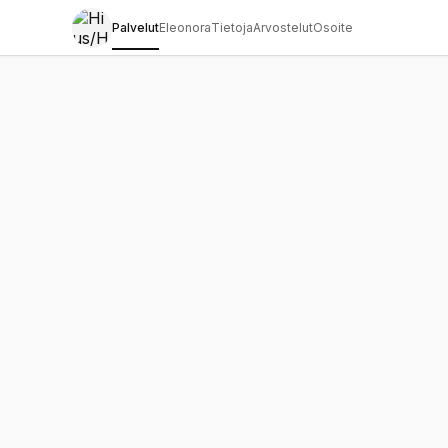
Palvelut
Eleonora
Tietoja
Arvostelut
Osoite