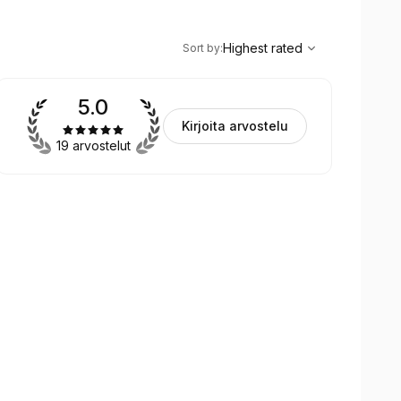
,
Highest rated
Sort
Highest rated
Sort by
:
5.0
Kirjoita arvostelu
19 arvostelut