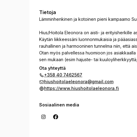
Tietoja
Lämminhenkinen ja kotoinen pieni kampaamo Su
Hius/Hoitola Eleonora on aisti- ja erityisherkille 
Käytän liikkeessäni luonnonmukaisia ja pääasiassa 
rauhallinen ja harmooninen tunnelma niin, että ais
Otan myös palvellessa huomioon jos asiakkaalla o
sen mukaan (esim hajuste- tai kuuloyliherkkyyttä
ym ym).
Ota yhteyttä
Tahdon mahdollistaa kaikille aidosti mukavan, 
+358 40 7462567
sitten ”herkkis” tai et ☺️
hiushoitolaeleonora@gmail.com
https://www.hiushoitolaeleonora.fi
Sosiaalinen media