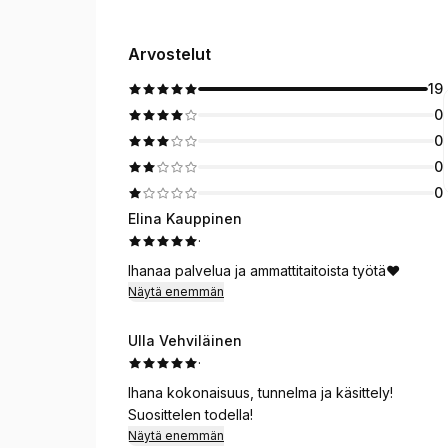
Arvostelut
19
0
0
0
0
Elina Kauppinen
·
Ihanaa palvelua ja ammattitaitoista työtä❤️
Näytä enemmän
Ulla Vehviläinen
·
Ihana kokonaisuus, tunnelma ja käsittely!
Suosittelen todella!
Näytä enemmän