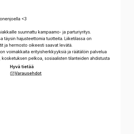
onenjoella <3
asiakkaille suunnattu kampaamo- ja parturiyritys.
täysin hajusteettomia tuotteita. Liiketilassa on
tit ja hermosto oikeesti saavat levätä.
n voimakkaita erityisherkkyyksiä ja räätälöin palvelua
, kosketuksen pelkoa, sosiaalisten tilanteiden ahdistusta
Hyvä tietää
rentouttavan ja luontevan kampaamo kokemuksen olit
Varausehdot