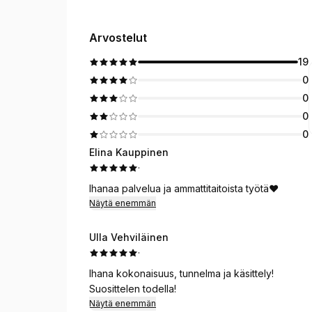
Arvostelut
19
0
0
0
0
Elina Kauppinen
·
Ihanaa palvelua ja ammattitaitoista työtä❤️
Näytä enemmän
Ulla Vehviläinen
·
Ihana kokonaisuus, tunnelma ja käsittely!
Suosittelen todella!
Näytä enemmän