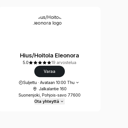
Hius/Hoitola Eleonora
5.0
19 arvostelua
Varaa
Aukioloajat
Suljettu
·
Avataan
10:00
Thu
Jalkalantie 160
Suonenjoki, Pohjois-savo 77600
Ota yhteyttä