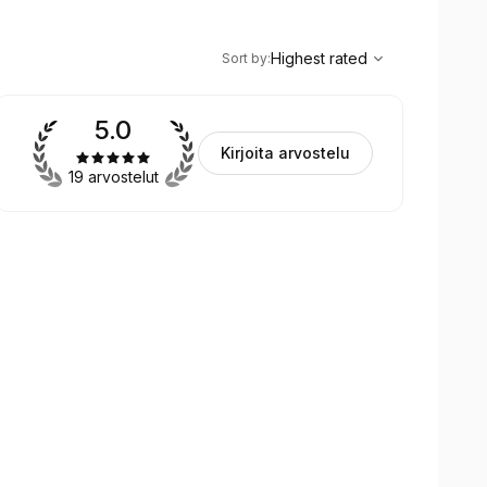
,
Highest rated
Sort
Highest rated
Sort by
:
5.0
Kirjoita arvostelu
19 arvostelut