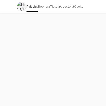
Palvelut
Eleonora
Tietoja
Arvostelut
Osoite