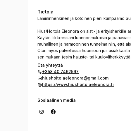
Tietoja
Lämminhenkinen ja kotoinen pieni kampaamo Su
Hius/Hoitola Eleonora on aisti- ja erityisherkille 
Käytän liikkeessäni luonnonmukaisia ja pääasiassa 
rauhallinen ja harmooninen tunnelma niin, että ais
Otan myös palvellessa huomioon jos asiakkaalla o
sen mukaan (esim hajuste- tai kuuloyliherkkyyttä
ym ym).
Ota yhteyttä
Tahdon mahdollistaa kaikille aidosti mukavan, 
+358 40 7462567
sitten ”herkkis” tai et ☺️
hiushoitolaeleonora@gmail.com
https://www.hiushoitolaeleonora.fi
Sosiaalinen media